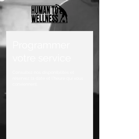
Programmer
votre service
Consultez nos disponibilités et
réservez la date et l'heure qui vous
conviennent.